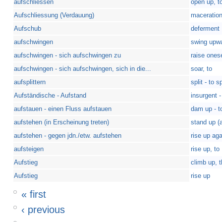
aufschliessen
open up, t
Aufschliessung (Verdauung)
maceration
Aufschub
deferment
aufschwingen
swing upwa
aufschwingen - sich aufschwingen zu
raise onese
aufschwingen - sich aufschwingen, sich in die...
soar, to
aufsplittern
split - to s
Aufständische - Aufstand
insurgent -
aufstauen - einen Fluss aufstauen
dam up - to
aufstehen (in Erscheinung treten)
stand up (
aufstehen - gegen jdn./etw. aufstehen
rise up aga
aufsteigen
rise up, to
Aufstieg
climb up, t
Aufstieg
rise up
« first
‹ previous