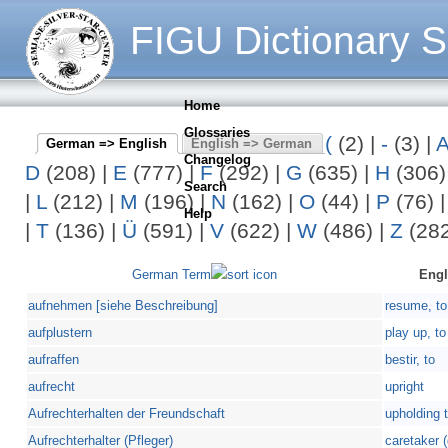
FIGU Dictionary S
Home
Glossaries
(
(2)
|
-
(3)
|
German => English
English => German
Changelog
D
(208)
|
E
(777)
|
F
(292)
|
G
(635)
|
H
(306
Search
|
L
(212)
|
M
(196)
|
N
(162)
|
O
(44)
|
P
(76)
Help
|
T
(136)
|
Ü
(591)
|
V
(622)
|
W
(486)
|
Z
(282
German Term
Engl
aufnehmen [siehe Beschreibung]
resume, to
aufplustern
play up, to
aufraffen
bestir, to
aufrecht
upright
Aufrechterhalten der Freundschaft
upholding t
Aufrechterhalter (Pfleger)
caretaker (