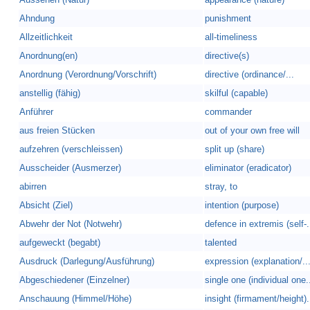
Ahndung
punishment
Allzeitlichkeit
all-timeliness
Anordnung(en)
directive(s)
Anordnung (Verordnung/Vorschrift)
directive (ordinance/...
anstellig (fähig)
skilful (capable)
Anführer
commander
aus freien Stücken
out of your own free will
aufzehren (verschleissen)
split up (share)
Ausscheider (Ausmerzer)
eliminator (eradicator)
abirren
stray, to
Absicht (Ziel)
intention (purpose)
Abwehr der Not (Notwehr)
defence in extremis (self-.
aufgeweckt (begabt)
talented
Ausdruck (Darlegung/Ausführung)
expression (explanation/..
Abgeschiedener (Einzelner)
single one (individual one.
Anschauung (Himmel/Höhe)
insight (firmament/height).