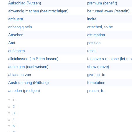
Aufschlag (Nutzen)
premium (benefit)
abwendig machen (beeinträchtigen)
be turned away (restrain)..
anfeuern
incite
anhängig sein
attached, to be
Ansehen
estimation
Amt
position
auflehnen
rebel
alleinlassen (im Stich lassen)
to leave s.o. alone (let s.o.
aufzeigen (nachweisen)
show (prove)
ablassen von
give up, to
Ausforschung (Prüfung)
temptation
anreden (predigen)
preach, to
1
2
3
4
5