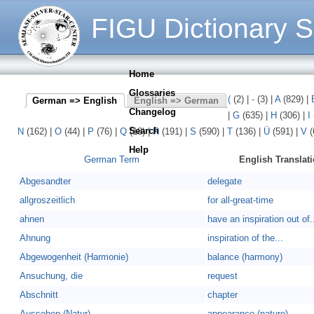
FIGU Dictionary S
Home
Glossaries
(
(2)
|
-
(3)
|
A
(829)
|
German => English
English => German
Changelog
|
G
(635)
|
H
(306)
|
I
Search
N
(162)
|
O
(44)
|
P
(76)
|
Q
(18)
|
R
(191)
|
S
(590)
|
T
(136)
|
Ü
(591)
|
V
(
Help
German Term
English Translat
Abgesandter
delegate
allgroszeitlich
for all-great-time
ahnen
have an inspiration out of.
Ahnung
inspiration of the...
Abgewogenheit (Harmonie)
balance (harmony)
Ansuchung, die
request
Abschnitt
chapter
Aussehen (Natur)
appearance (nature)