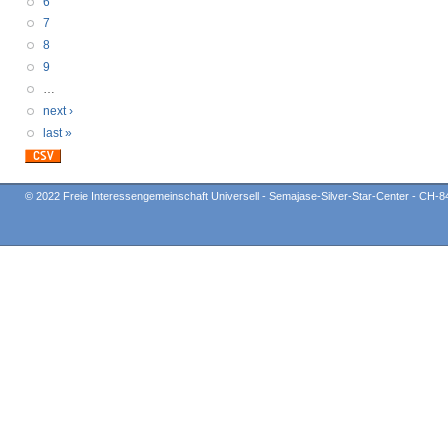
6
7
8
9
…
next ›
last »
© 2022 Freie Interessengemeinschaft Universell - Semajase-Silver-Star-Center - CH-8