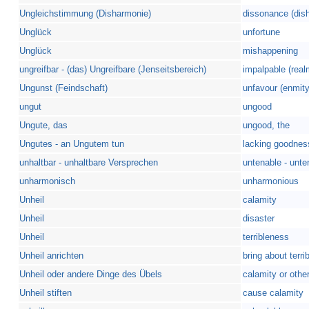
Ungleichstimmung (Disharmonie)
dissonance (dis
Unglück
unfortune
Unglück
mishappening
ungreifbar - (das) Ungreifbare (Jenseitsbereich)
impalpable (realm
Ungunst (Feindschaft)
unfavour (enmity
ungut
ungood
Ungute, das
ungood, the
Ungutes - an Ungutem tun
lacking goodnes
unhaltbar - unhaltbare Versprechen
untenable - unten
unharmonisch
unharmonious
Unheil
calamity
Unheil
disaster
Unheil
terribleness
Unheil anrichten
bring about terri
Unheil oder andere Dinge des Übels
calamity or other 
Unheil stiften
cause calamity