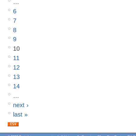
…
6
7
8
9
10
11
12
13
14
…
next ›
last »