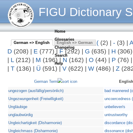
FIGU Dictionary S
Home
Glossaries
(
(2)
|
-
(3)
|
German => English
English => German
Changelog
D
(208)
|
E
(777)
|
F
(292)
|
G
(635)
|
H
(306
Search
|
L
(212)
|
M
(196)
|
N
(162)
|
O
(44)
|
P
(76)
Help
|
T
(136)
|
Ü
(591)
|
V
(622)
|
W
(486)
|
Z
(282
German Term
English
ungezogen (ausfällig/persönlich)
bad mannered (of
Ungezwungenheit (Freiwilligkeit)
uncoercedness (v
Ungläubige
unbeliever/s
unglaubwürdig
untrustworthy
Ungleichartigkeit (Disharmonie)
discordance (di
Ungleichmass (Disharmonie)
dissonance (dis