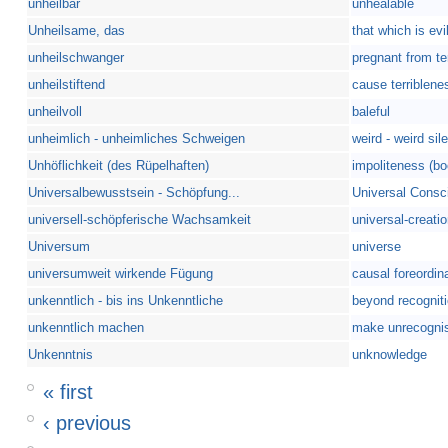
unheilbar
unhealable
Unheilsame, das
that which is evil
unheilschwanger
pregnant from ter
unheilstiftend
cause terriblenes
unheilvoll
baleful
unheimlich - unheimliches Schweigen
weird - weird sil
Unhöflichkeit (des Rüpelhaften)
impoliteness (bo
Universalbewusstsein - Schöpfung...
Universal Consci
universell-schöpferische Wachsamkeit
universal-creatio
Universum
universe
universumweit wirkende Fügung
causal foreordina
unkenntlich - bis ins Unkenntliche
beyond recognit
unkenntlich machen
make unrecogni
Unkenntnis
unknowledge
« first
‹ previous