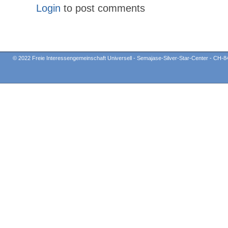
Login
to post comments
© 2022 Freie Interessengemeinschaft Universell - Semajase-Silver-Star-Center - CH-8