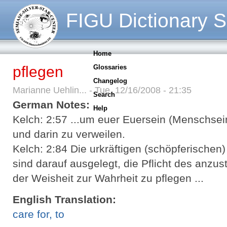
FIGU Dictionary S
Home
pflegen
Glossaries
Changelog
Marianne Uehlin... - Tue, 12/16/2008 - 21:35
Search
German Notes:
Help
Kelch: 2:57 ...um euer Euersein (Menschsein
und darin zu verweilen.
Kelch: 2:84 Die urkräftigen (schöpferische
sind darauf ausgelegt, die Pflicht des anz
der Weisheit zur Wahrheit zu pflegen ...
English Translation:
care for, to